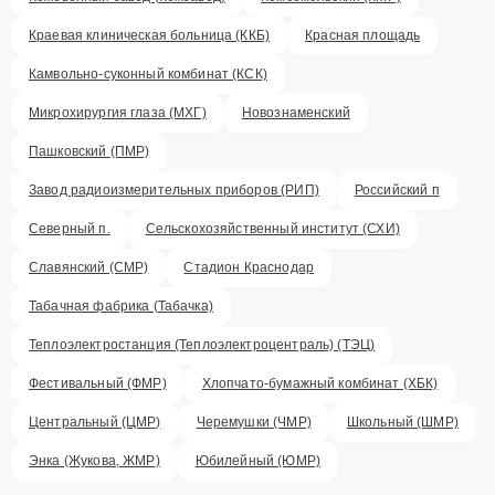
Краевая клиническая больница (ККБ)
Красная площадь
Камвольно-суконный комбинат (КСК)
Микрохирургия глаза (МХГ)
Новознаменский
Пашковский (ПМР)
Завод радиоизмерительных приборов (РИП)
Российский п
Северный п.
Сельскохозяйственный институт (СХИ)
Славянский (СМР)
Стадион Краснодар
Табачная фабрика (Табачка)
Теплоэлектростанция (Теплоэлектроцентраль) (ТЭЦ)
Фестивальный (ФМР)
Хлопчато-бумажный комбинат (ХБК)
Центральный (ЦМР)
Черемушки (ЧМР)
Школьный (ШМР)
Энка (Жукова, ЖМР)
Юбилейный (ЮМР)