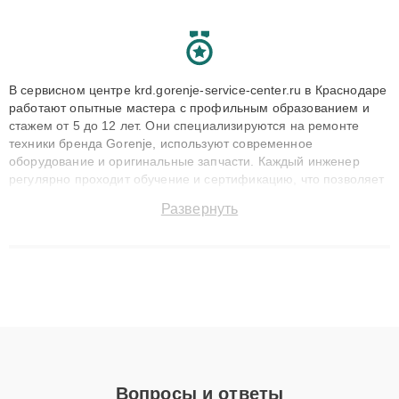
В сервисном центре krd.gorenje-service-center.ru в Краснодаре
работают опытные мастера с профильным образованием и
стажем от 5 до 12 лет. Они специализируются на ремонте
техники бренда Gorenje, используют современное
оборудование и оригинальные запчасти. Каждый инженер
регулярно проходит обучение и сертификацию, что позволяет
быстро и точноdiagnostikировать поломки и восстанавливать
Развернуть
технику с сохранением гарантии до 3 лет. Наши мастера
решают сложные случаи: от замены матриц и материнских
плат до ремонта после залития и восстановления данных.
Благодаря высокой квалификации и ответственному подходу
клиенты получают быстрый, качественный ремонт и понятные
объяснения по результатам диагностики.
Вопросы и ответы