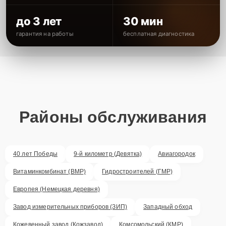
до 3 лет
30 мин
гарантия на работы
бесплатная диагностика
Районы обслуживания
40 лет Победы
9-й километр (Девятка)
Авиагородок
Витаминкомбинат (ВМР)
Гидростроителей (ГМР)
Европея (Немецкая деревня)
Завод измерительных приборов (ЗИП)
Западный обход
Кожевенный завод (Кожзавод)
Комсомольский (КМР)