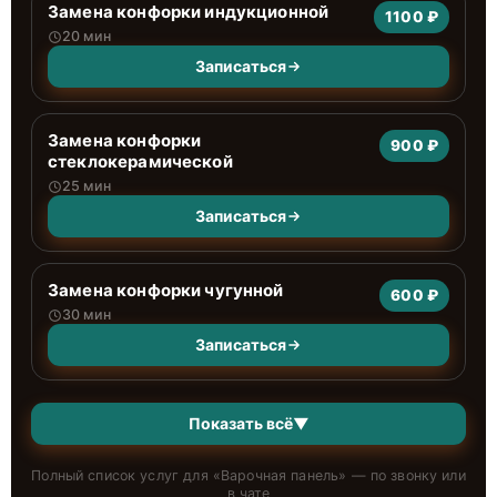
Замена конфорки индукционной
1100 ₽
20 мин
Записаться
Замена конфорки
900 ₽
стеклокерамической
25 мин
Записаться
Замена конфорки чугунной
600 ₽
30 мин
Записаться
Показать всё
▼
Полный список услуг для «
Варочная панель
» — по звонку или
в чате