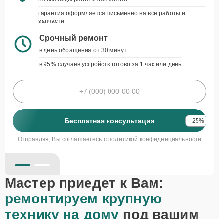
Гарантия до 3 лет
гарантия оформляется письменно на все работы и
запчасти
на все виды работ и запчастей
гарантия оформляется письменно на все работы и
Срочный ремонт
запчасти
в день обращения от 30 минут
Срочный ремонт
в 95% случаев устройств готово за 1 час или день
в день обращения от 30 минут
в 95% случаев устройств готово за 1 час или день
Бесплатная консультация
-25%
Отправляя, Вы соглашаетесь с
политикой конфиденциальности
Бесплатная консультация
-25%
политикой конфиденциальности
Мастер приедет к Вам:
ремонтируем крупную
технику на дому
под вашим