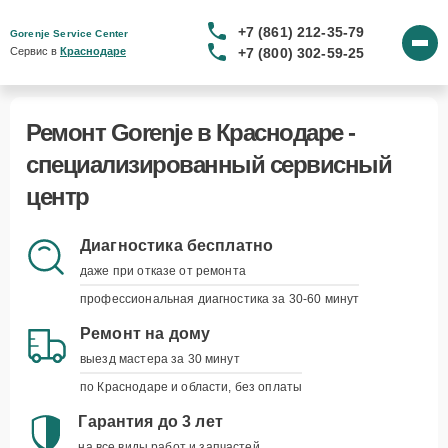
+7 (861) 212-35-79
Gorenje Service Center
+7 (800) 302-59-25
Сервис в 
Краснодаре
Ремонт Gorenje в Краснодаре -
специализированный сервисный
центр
Курьерская доставка
Диагностика бесплатно
заберём и вернём устройство
даже при отказе от ремонта
наши курьеры приедут в удобное для вас
профессиональная диагностика за 30-60 минут
время и привезут устройство обратно, когда
оно будет готово
Ремонт на дому
выезд мастера за 30 минут
Запись на удобное время
по Краснодаре и области, без оплаты
вы выбираете - мы подстраиваемся
укажите дату, время и модель устройства, а
Гарантия до 3 лет
мы свяжемся для подтверждения
на все виды работ и запчастей